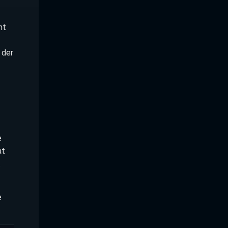
ht
 der
e
at
.
e