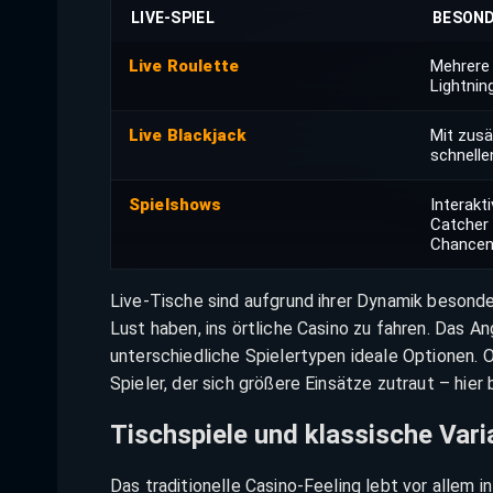
LIVE-SPIEL
BESOND
Live Roulette
Mehrere 
Lightnin
Live Blackjack
Mit zusä
schnelle
Spielshows
Interakt
Catcher
Chancen
Live-Tische sind aufgrund ihrer Dynamik besonder
Lust haben, ins örtliche Casino zu fahren. Das 
unterschiedliche Spielertypen ideale Optionen. O
Spieler, der sich größere Einsätze zutraut – hier
Tischspiele und klassische Vari
Das traditionelle Casino-Feeling lebt vor allem 