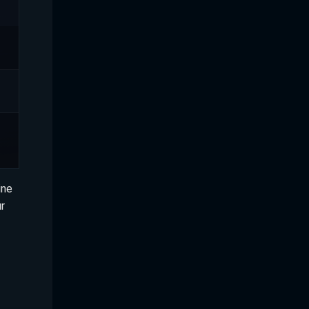
ine
ür