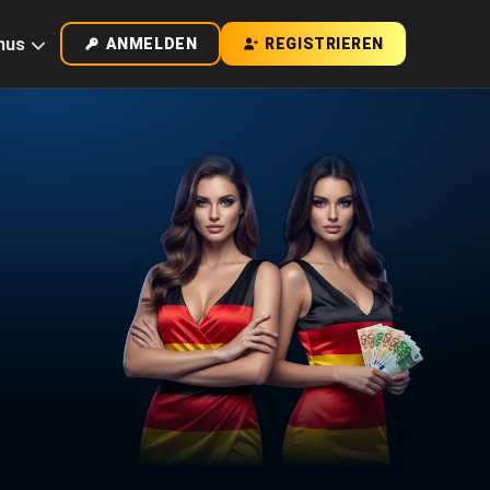
nus
ANMELDEN
REGISTRIEREN