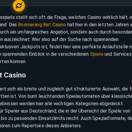
spiels stellt sich oft die Frage, welches Casino wirklich hält, 
land. Das
Boomerang Bet Casino
hat hier in den letzten Jahren 
 durch ein umfangreiches Angebot, sondern auch durch besonde
nen auszeichnet. Wer also auf der Suche nach spannenden
klusiven Jackpots ist, findet hier eine perfekte Anlaufstelle 
en spannenden Einblick in die verschiedenen
Spiele
und Services,
rten können.
t Casino
t sich als breite und zugleich gut strukturierte Auswahl, die f
itten ist. Von bunt leuchtenden Spielautomaten über klassisch
lebnissen werden hier alle wichtigen Kategorien abgedeckt.
für Spieler aus Deutschland, die in der Übersicht der Spiele von
is zu passenden Einsatzlimits reicht. Auch Spezialformate, di
hören zum Repertoire dieses Anbieters.