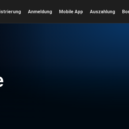
istrierung
Anmeldung
Mobile App
Auszahlung
Bo
e