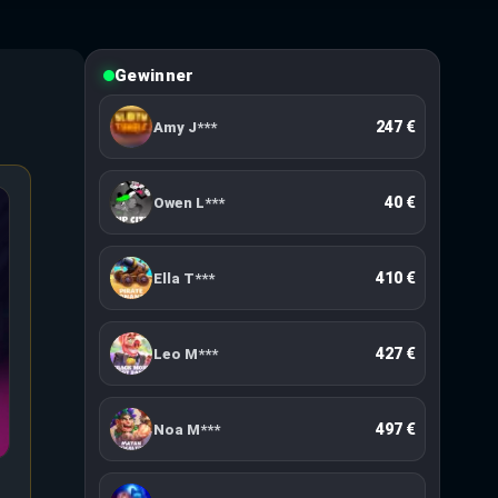
Gewinner
433 €
Mila M***
247 €
Amy J***
40 €
Owen L***
410 €
Ella T***
427 €
Leo M***