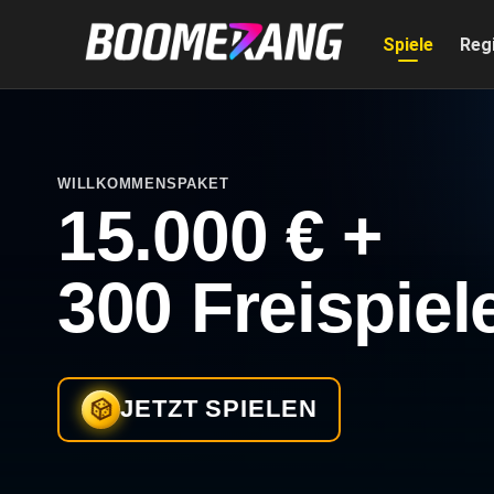
Spiele
Reg
WILLKOMMENSPAKET
15.000 € +
300 Freispiel
JETZT SPIELEN