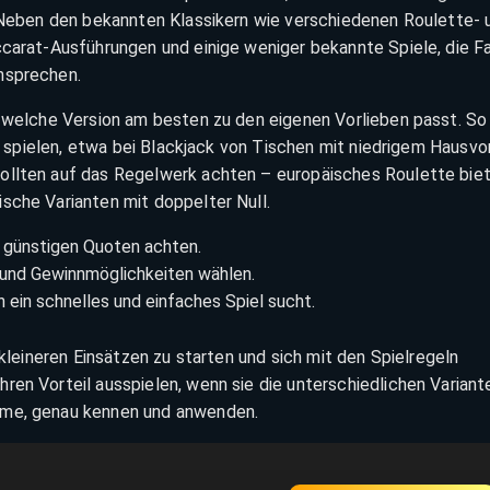
. Neben den bekannten Klassikern wie verschiedenen Roulette- 
ccarat-Ausführungen und einige weniger bekannte Spiele, die F
nsprechen.
, welche Version am besten zu den eigenen Vorlieben passt. So
ie spielen, etwa bei Blackjack von Tischen mit niedrigem Hausvor
ollten auf das Regelwerk achten – europäisches Roulette bie
sche Varianten mit doppelter Null.
t günstigen Quoten achten.
 und Gewinnmöglichkeiten wählen.
ein schnelles und einfaches Spiel sucht.
 kleineren Einsätzen zu starten und sich mit den Spielregeln
en Vorteil ausspielen, wenn sie die unterschiedlichen Variant
eme, genau kennen und anwenden.