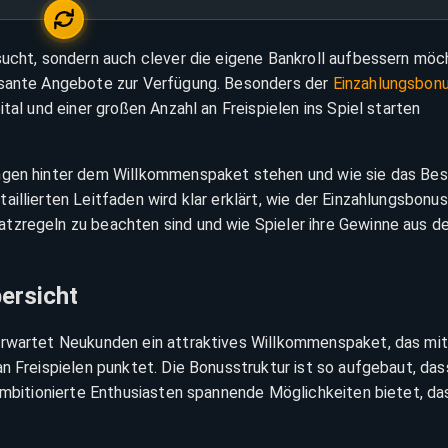
sucht, sondern auch clever die eigene Bankroll aufbessern möc
ssante Angebote zur Verfügung. Besonders der
Einzahlungsbon
tal und einer großen Anzahl an Freispielen ins Spiel starten
ungen hinter dem Willkommenspaket stehen und wie sie das Be
illierten Leitfaden wird klar erklärt, wie der Einzahlungsbonus
tzregeln zu beachten sind und wie Spieler ihre Gewinne aus 
ersicht
erwartet Neukunden ein attraktives Willkommenspaket, das mit
n Freispielen punktet. Die Bonusstruktur ist so aufgebaut, das
 ambitionierte Enthusiasten spannende Möglichkeiten bietet, da