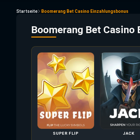
Startseite
Boomerang Bet Casino Einzahlungsbonus
Boomerang Bet Casino 
SUPER FLIP
JACK