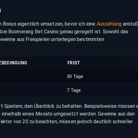
n
en Bonus eigentlich umsetzen, bevor ich eine
Auszahlung
anstoß
 bei Boomerang Bet Casino genau geregelt ist. Sowohl das
Gewinne aus Freispielen unterliegen bestimmten
ZBEDINGUNG
FRIST
30 Tage
7 Tage
t Spielern, den Überblick zu behalten. Beispielsweise müssen a
l innerhalb eines Monats umgesetzt werden. Gewinne aus den
 Faktor von 20 zu beachten, müssen jedoch deutlich schneller