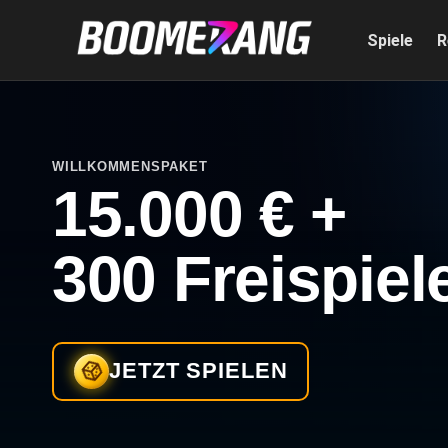
Spiele
R
WILLKOMMENSPAKET
15.000 € +
300 Freispiel
JETZT SPIELEN