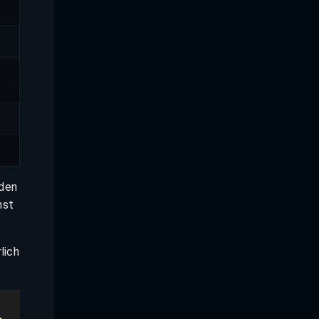
 den
nst
lich