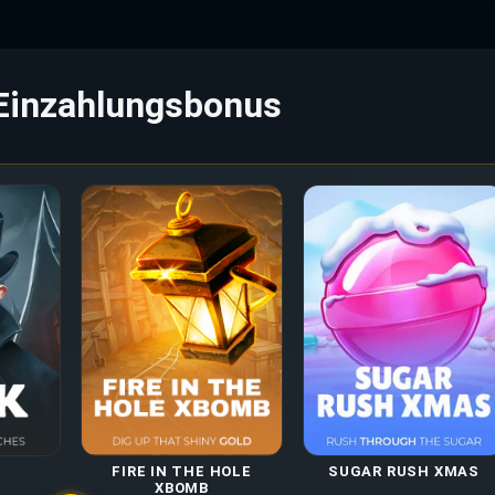
Einzahlungsbonus
SUGAR RUSH XMAS
FIRE IN THE HOLE
XBOMB