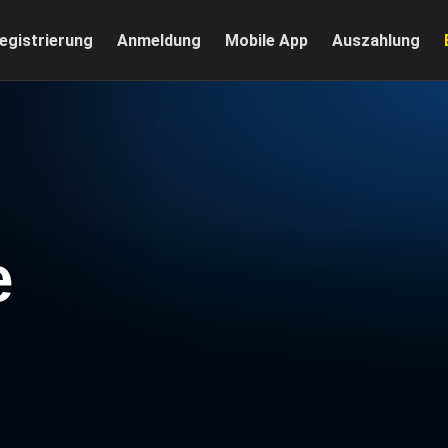
egistrierung
Anmeldung
Mobile App
Auszahlung
e