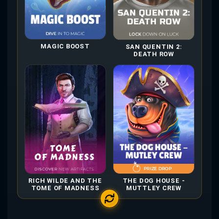
MAGIC BOOST
SAN QUENTIN 2:
DEATH ROW
RICH WILDE AND THE
THE DOG HOUSE -
TOME OF MADNESS
MUTTLEY CREW