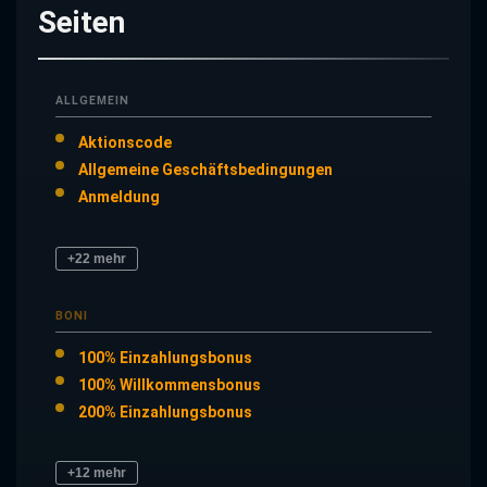
Seiten
ALLGEMEIN
Aktionscode
Allgemeine Geschäftsbedingungen
Anmeldung
+22 mehr
BONI
100% Einzahlungsbonus
100% Willkommensbonus
200% Einzahlungsbonus
+12 mehr