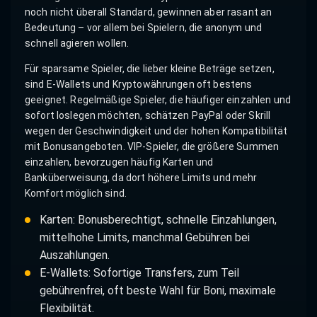
noch nicht überall Standard, gewinnen aber rasant an
Bedeutung – vor allem bei Spielern, die anonym und
schnell agieren wollen.
Für sparsame Spieler, die lieber kleine Beträge setzen,
sind E-Wallets und Kryptowährungen oft bestens
geeignet. Regelmäßige Spieler, die häufiger einzahlen und
sofort loslegen möchten, schätzen PayPal oder Skrill
wegen der Geschwindigkeit und der hohen Kompatibilität
mit Bonusangeboten. VIP-Spieler, die größere Summen
einzahlen, bevorzugen häufig Karten und
Banküberweisung, da dort höhere Limits und mehr
Komfort möglich sind.
Karten: Bonusberechtigt, schnelle Einzahlungen,
mittelhohe Limits, manchmal Gebühren bei
Auszahlungen.
E-Wallets: Sofortige Transfers, zum Teil
gebührenfrei, oft beste Wahl für Boni, maximale
Flexibilität.