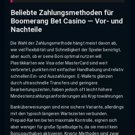
Beliebte Zahlungsmethoden für
Boomerang Bet Casino — Vor- und
Nachteile
Die Wahl der Zahlungsmethode hängt meist davon ab,
wie viel Flexibilität und Schnelligkeit der Spieler benötigt,
aber auch, ob er seine Boni optimal nutzen will.
Plastikkarten wie Visa oder MasterCard sind weit
verbreitet, punkten mit einfacher Handhabung und relativ
schnellen Ein- und Auszahlungen. E-Wallets glänzen
durch ultraschnelle Transfers und geringere
Bearbeitungszeiten, haben jedoch oft leicht höhere
Mindesteinzahlungsanforderungen als Kryptowährungen.
Banküberweisungen sind eine sichere Variante, allerdings
mit den typisch längeren Wartezeiten verbunden.
Prepaid-Karten bieten maximale Kontrolle, eignen sich
aber weniger für große Spielbudgets, da sie meist kein
Bonusguthaben aktivieren. Krypto-Methoden sind zwar