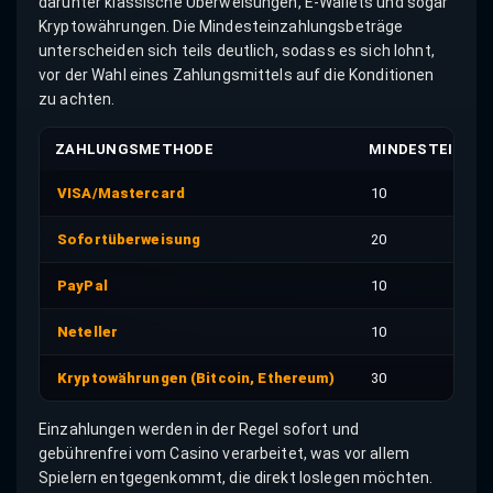
darunter klassische Überweisungen, E-Wallets und sogar
Kryptowährungen. Die Mindesteinzahlungsbeträge
unterscheiden sich teils deutlich, sodass es sich lohnt,
vor der Wahl eines Zahlungsmittels auf die Konditionen
zu achten.
ZAHLUNGSMETHODE
MINDESTEINZAH
VISA
/Mastercard
10
Sofortüberweisung
20
PayPal
10
Neteller
10
Kryptowährungen (
Bitcoin
, Ethereum)
30
Einzahlungen werden in der Regel sofort und
gebührenfrei vom Casino verarbeitet, was vor allem
Spielern entgegenkommt, die direkt loslegen möchten.