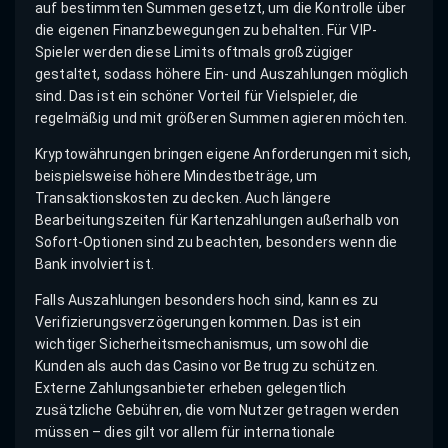
auf bestimmten Summen gesetzt, um die Kontrolle über
die eigenen Finanzbewegungen zu behalten. Für VIP-
Spieler werden diese Limits oftmals großzügiger
gestaltet, sodass höhere Ein- und Auszahlungen möglich
sind. Das ist ein schöner Vorteil für Vielspieler, die
regelmäßig und mit größeren Summen agieren möchten.
Kryptowährungen bringen eigene Anforderungen mit sich,
beispielsweise höhere Mindestbeträge, um
Transaktionskosten zu decken. Auch längere
Bearbeitungszeiten für Kartenzahlungen außerhalb von
Sofort-Optionen sind zu beachten, besonders wenn die
Bank involviert ist.
Falls Auszahlungen besonders hoch sind, kann es zu
Verifizierungsverzögerungen kommen. Das ist ein
wichtiger Sicherheitsmechanismus, um sowohl die
Kunden als auch das Casino vor Betrug zu schützen.
Externe Zahlungsanbieter erheben gelegentlich
zusätzliche Gebühren, die vom Nutzer getragen werden
müssen – dies gilt vor allem für internationale