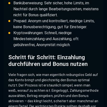
Banküberweisung: Sehr sicher, hohe Limits, im
Nachteil durch lange Bearbeitungszeiten, meistens
nicht für Bonus qualifiziert.
Prepaid: Anonym und kontrolliert, niedrige Limits,
keine Bonusberechtigung, gut für Einsteiger.
Kryptowährungen: Schnell, niedrige
Mindesteinzahlung und Auszahlung, oft
gebührenfrei, Anonymität möglich.
Schritt für Schritt: Einzahlung
durchführen und Bonus nutzen
Viele fragen sich, wie man eigentlich reibungslos Geld auf
das Konto bringt und gleichzeitig den Bonus optimal
nutzt. Der Prozess ist erstaunlich simpel, wenn man
weiß, worauf zu achten ist. Eingeloggt, Zahlungsmethode
auswählen, Betrag eingeben, prüfen und den Bonus
aktivieren – das klingt leicht, scheitert aber manchmal an
einem Detail. Die wichtigsten Punkte sollten deshalb vor