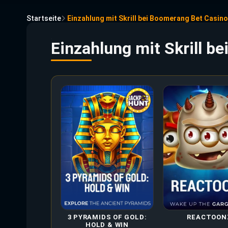
Startseite
Einzahlung mit Skrill bei Boomerang Bet Casino
Einzahlung mit Skrill b
REACTOON
3 PYRAMIDS OF GOLD:
HOLD & WIN