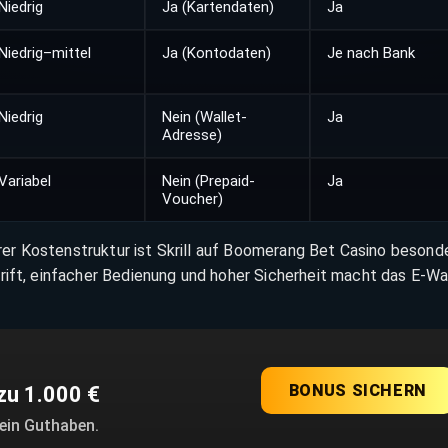
Niedrig
Ja (Kartendaten)
Ja
Niedrig–mittel
Ja (Kontodaten)
Je nach Bank
Niedrig
Nein (Wallet-
Ja
Adresse)
Variabel
Nein (Prepaid-
Ja
Voucher)
larer Kostenstruktur ist Skrill auf Boomerang Bet Casino besond
rift, einfacher Bedienung und hoher Sicherheit macht das E-Wa
BONUS SICHERN
zu 1.000 €
dein Guthaben.