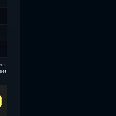
ers
llet