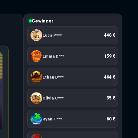
Gewinner
1.221 €
Owen P***
446 €
Luca P***
159 €
Emma D***
464 €
Ethan B***
35 €
Olivia C***