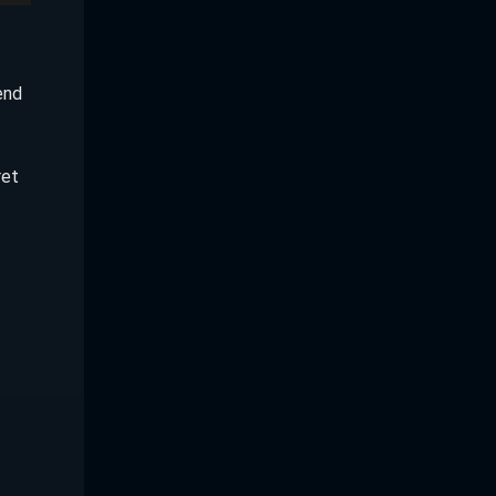
end
ret