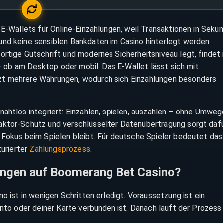
E-Wallets für Online-Einzahlungen, weil Transaktionen in Seku
und keine sensiblen Bankdaten im Casino hinterlegt werden
ortige Gutschrift und modernes Sicherheitsniveau legt, findet 
g – ob am Desktop oder mobil. Das E-Wallet lässt sich mit
zt mehrere Währungen, wodurch sich Einzahlungen besonders
 nahtlos integriert: Einzahlen, spielen, auszahlen – ohne Umweg
aktor-Schutz und verschlüsselter Datenübertragung sorgt dafü
 Fokus beim Spielen bleibt. Für deutsche Spieler bedeutet das
turierter
Zahlungsprozess
.
hlungen auf Boomerang Bet Casino?
o ist in wenigen Schritten erledigt. Voraussetzung ist ein
onto oder deiner Karte verbunden ist. Danach läuft der Prozess