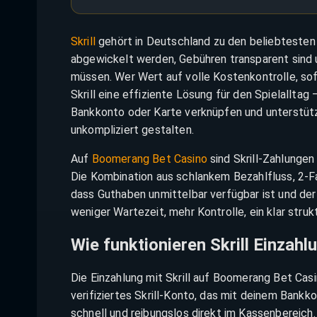
Skrill
gehört in Deutschland zu den beliebtesten 
abgewickelt werden, Gebühren transparent sind 
müssen. Wer Wert auf volle Kostenkontrolle, sof
Skrill eine effiziente Lösung für den Spielallta
Bankkonto oder Karte verknüpfen und unterstüt
unkompliziert gestalten.
Auf
Boomerang Bet Casino
sind Skrill-Zahlungen
Die Kombination aus schlankem Bezahlfluss, 2-F
dass Guthaben unmittelbar verfügbar ist und der
weniger Wartezeit, mehr Kontrolle, ein klar struk
Wie funktionieren Skrill Einza
Die Einzahlung mit Skrill auf Boomerang Bet Casin
verifiziertes Skrill-Konto, das mit deinem Bankk
schnell und reibungslos direkt im Kassenbereich.