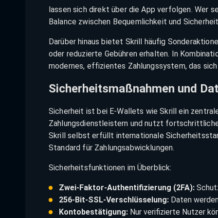
lassen sich direkt über die App verfolgen. Wer sei
Balance zwischen Bequemlichkeit und Sicherheit
Darüber hinaus bietet Skrill häufig Sonderaktio
oder reduzierte Gebühren erhalten. In Kombinati
modernes, effizientes Zahlungssystem, das sich 
Sicherheitsmaßnahmen und Da
Sicherheit ist bei E-Wallets wie Skrill ein zentr
Zahlungsdienstleistern und nutzt fortschrittlic
Skrill selbst erfüllt internationale Sicherheits
Standard für Zahlungsabwicklungen.
Sicherheitsfunktionen im Überblick:
Zwei-Faktor-Authentifizierung (2FA):
Schutz
256-Bit-SSL-Verschlüsselung:
Daten werden 
Kontobestätigung:
Nur verifizierte Nutzer k