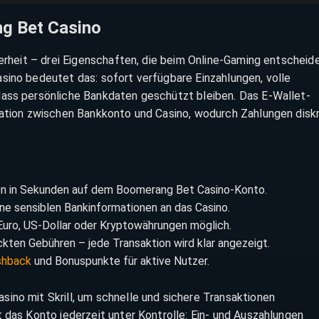
ng Bet Casino
herheit – drei Eigenschaften, die beim Online-Gaming entscheid
sino bedeutet das: sofort verfügbare Einzahlungen, volle
dass persönliche Bankdaten geschützt bleiben. Das E-Wallet-
tation zwischen Bankkonto und Casino, wodurch Zahlungen disk
en in Sekunden auf dem Boomerang Bet Casino-Konto.
ine sensiblen Bankinformationen an das Casino.
Euro, US-Dollar oder Kryptowährungen möglich.
kten Gebühren – jede Transaktion wird klar angezeigt.
shback
und Bonuspunkte für aktive Nutzer.
ino mit Skrill, um schnelle und sichere Transaktionen
 das Konto jederzeit unter Kontrolle: Ein- und Auszahlungen