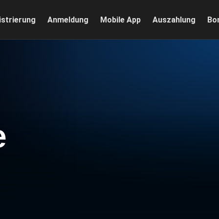
istrierung
Anmeldung
Mobile App
Auszahlung
Bo
e