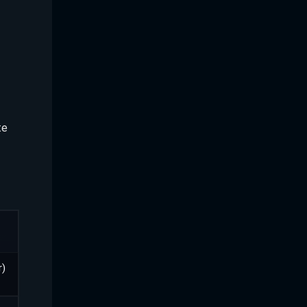
te
r)