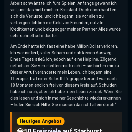
Arbeit schwänzte ich fürs Spielen. Anfangs gewann ich
viel, und das hielt mich im Kreislauf. Doch dann häuften
sich die Verluste, und ich begann, sie vor allen zu
verbergen. Ich lieh mir Geld von Freunden, nutzte
Kreditkarten und belog sogar meinen Partner. Alles wurde
sehr schnell sehr düster.
Am Ende hatte ich fast eine halbe Million Dollar verloren.
Ich war isoliert, voller Scham und sah keinen Ausweg.
Eines Tages stieß ich jedoch auf eine Helpline. Zögernd
rief ich an. Sie verurteilten mich nicht – sie hörten mir zu.
Dieser Anruf veränderte mein Leben. Ich begann eine
Therapie, trat einer Selbsthilfegruppe bei und war nach
18 Monaten endlich frei von diesem Kreislauf. Schulden
habe ich noch, aber ich habe mein Leben zurück. Wenn Sie
dies lesen und sich in meiner Geschichte wiedererkennen
– holen Sie sich Hilfe. Sie müssen da nicht allein durch.“
Heutiges Angebot
💎
50 Freispiele auf Starburst