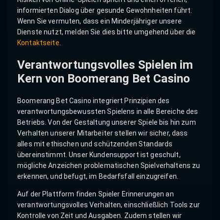
informierten Dialog über gesunde Gewohnheiten führt.
Wenn Sie vermuten, dass ein Minderjähriger unsere
Dienste nutzt, melden Sie dies bitte umgehend über die
Kontaktseite
.
Verantwortungsvolles Spielen im
Kern von Boomerang Bet Casino
Boomerang Bet Casino integriert Prinzipien des
verantwortungsbewussten Spielens in alle Bereiche des
Betriebs. Von der Gestaltung unserer Spiele bis hin zum
Verhalten unserer Mitarbeiter stellen wir sicher, dass
alles mit ethischen und schützenden Standards
übereinstimmt. Unser Kundensupport ist geschult,
mögliche Anzeichen problematischen Spielverhaltens zu
erkennen, und befugt, im Bedarfsfall einzugreifen.
Auf der Plattform finden Spieler Erinnerungen an
verantwortungsvolles Verhalten, einschließlich Tools zur
Kontrolle von Zeit und Ausgaben. Zudem stellen wir