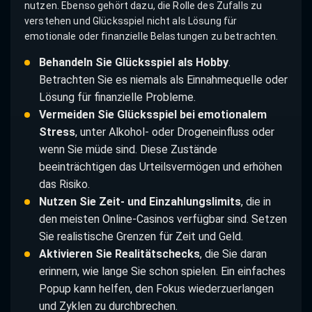
nutzen. Ebenso gehört dazu, die Rolle des Zufalls zu
verstehen und Glücksspiel nicht als Lösung für
emotionale oder finanzielle Belastungen zu betrachten.
Behandeln Sie Glücksspiel als Hobby
.
Betrachten Sie es niemals als Einnahmequelle oder
Lösung für finanzielle Probleme.
Vermeiden Sie Glücksspiel bei emotionalem
Stress
, unter Alkohol- oder Drogeneinfluss oder
wenn Sie müde sind. Diese Zustände
beeinträchtigen das Urteilsvermögen und erhöhen
das Risiko.
Nutzen Sie Zeit- und Einzahlungslimits
, die in
den meisten Online-Casinos verfügbar sind. Setzen
Sie realistische Grenzen für Zeit und Geld.
Aktivieren Sie Realitätschecks
, die Sie daran
erinnern, wie lange Sie schon spielen. Ein einfaches
Popup kann helfen, den Fokus wiederzuerlangen
und Zyklen zu durchbrechen.