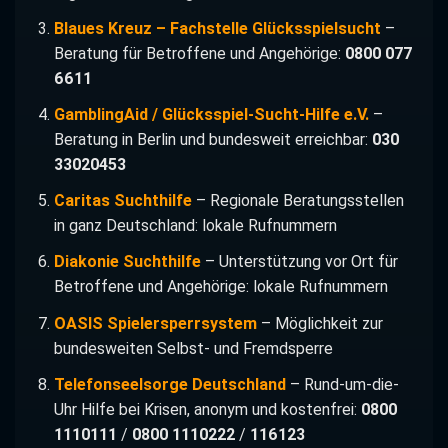
Blaues Kreuz – Fachstelle Glücksspielsucht
–
Beratung für Betroffene und Angehörige:
0800 077
6611
GamblingAid / Glücksspiel-Sucht-Hilfe e.V.
–
Beratung in Berlin und bundesweit erreichbar:
030
33020453
Caritas Suchthilfe
– Regionale Beratungsstellen
in ganz Deutschland: lokale Rufnummern
Diakonie Suchthilfe
– Unterstützung vor Ort für
Betroffene und Angehörige: lokale Rufnummern
OASIS Spielersperrsystem
– Möglichkeit zur
bundesweiten Selbst- und Fremdsperre
Telefonseelsorge Deutschland
– Rund-um-die-
Uhr Hilfe bei Krisen, anonym und kostenfrei:
0800
1110111
/
0800 1110222
/
116123