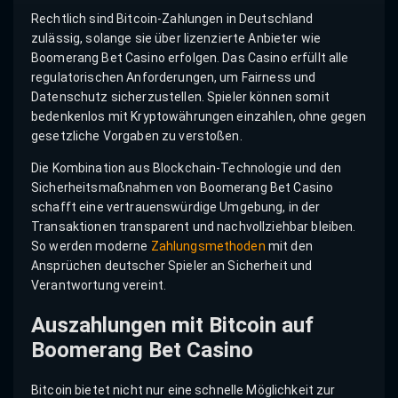
Rechtlich sind Bitcoin-Zahlungen in Deutschland
zulässig, solange sie über lizenzierte Anbieter wie
Boomerang Bet Casino erfolgen. Das Casino erfüllt alle
regulatorischen Anforderungen, um Fairness und
Datenschutz sicherzustellen. Spieler können somit
bedenkenlos mit Kryptowährungen einzahlen, ohne gegen
gesetzliche Vorgaben zu verstoßen.
Die Kombination aus Blockchain-Technologie und den
Sicherheitsmaßnahmen von Boomerang Bet Casino
schafft eine vertrauenswürdige Umgebung, in der
Transaktionen transparent und nachvollziehbar bleiben.
So werden moderne
Zahlungsmethoden
mit den
Ansprüchen deutscher Spieler an Sicherheit und
Verantwortung vereint.
Auszahlungen mit Bitcoin auf
Boomerang Bet Casino
Bitcoin bietet nicht nur eine schnelle Möglichkeit zur