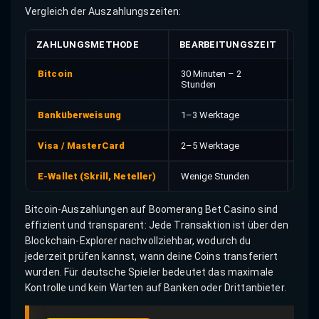
Vergleich der Auszahlungszeiten:
ZAHLUNGSMETHODE
BEARBEITUNGSZEIT
GEB
Bitcoin
30 Minuten – 2
Nied
Stunden
kein
Banküberweisung
1–3 Werktage
Mitte
Visa /
MasterCard
2–5 Werktage
Geri
E-Wallet (Skrill,
Neteller
)
Wenige Stunden
Nied
Bitcoin-Auszahlungen auf Boomerang Bet Casino sind
effizient und transparent: Jede Transaktion ist über den
Blockchain-Explorer nachvollziehbar, wodurch du
jederzeit prüfen kannst, wann deine Coins transferiert
wurden. Für deutsche Spieler bedeutet das maximale
Kontrolle und kein Warten auf Banken oder Drittanbieter.