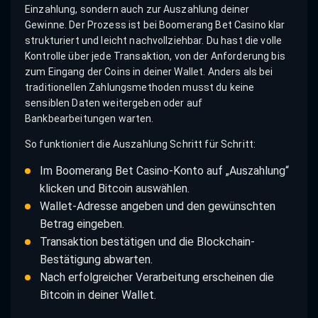
Einzahlung, sondern auch zur Auszahlung deiner
Gewinne. Der Prozess ist bei Boomerang Bet Casino klar
strukturiert und leicht nachvollziehbar. Du hast die volle
Kontrolle über jede Transaktion, von der Anforderung bis
zum Eingang der Coins in deiner Wallet. Anders als bei
traditionellen Zahlungsmethoden musst du keine
sensiblen Daten weitergeben oder auf
Bankbearbeitungen warten.
So funktioniert die Auszahlung Schritt für Schritt:
Im Boomerang Bet Casino-Konto auf „Auszahlung“
klicken und Bitcoin auswählen.
Wallet-Adresse angeben und den gewünschten
Betrag eingeben.
Transaktion bestätigen und die Blockchain-
Bestätigung abwarten.
Nach erfolgreicher Verarbeitung erscheinen die
Bitcoin in deiner Wallet.