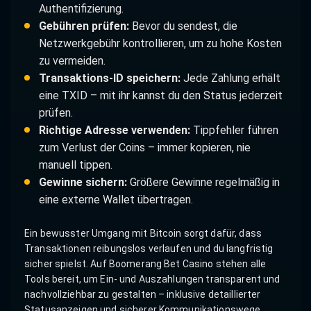
Authentifizierung.
Gebühren prüfen:
Bevor du sendest, die
Netzwerkgebühr kontrollieren, um zu hohe Kosten
zu vermeiden.
Transaktions-ID speichern:
Jede Zahlung erhält
eine TXID – mit ihr kannst du den Status jederzeit
prüfen.
Richtige Adresse verwenden:
Tippfehler führen
zum Verlust der Coins – immer kopieren, nie
manuell tippen.
Gewinne sichern:
Größere Gewinne regelmäßig in
eine externe Wallet übertragen.
Ein bewusster Umgang mit Bitcoin sorgt dafür, dass
Transaktionen reibungslos verlaufen und du langfristig
sicher spielst. Auf Boomerang Bet Casino stehen alle
Tools bereit, um Ein- und Auszahlungen transparent und
nachvollziehbar zu gestalten – inklusive detaillierter
Statusanzeigen und sicherer Kommunikationswege.