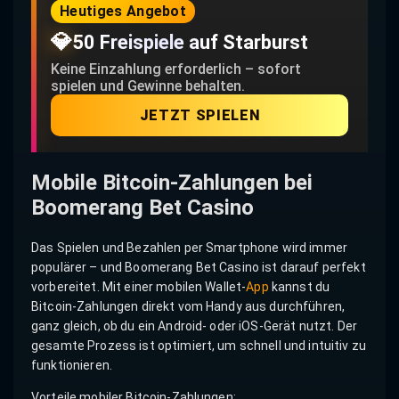
Heutiges Angebot
💎
50 Freispiele auf Starburst
Keine Einzahlung erforderlich – sofort
spielen und Gewinne behalten.
JETZT SPIELEN
Mobile Bitcoin-Zahlungen bei
Boomerang Bet Casino
Das Spielen und Bezahlen per Smartphone wird immer
populärer – und Boomerang Bet Casino ist darauf perfekt
vorbereitet. Mit einer mobilen Wallet-
App
kannst du
Bitcoin-Zahlungen direkt vom Handy aus durchführen,
ganz gleich, ob du ein Android- oder iOS-Gerät nutzt. Der
gesamte Prozess ist optimiert, um schnell und intuitiv zu
funktionieren.
Vorteile mobiler Bitcoin-Zahlungen: