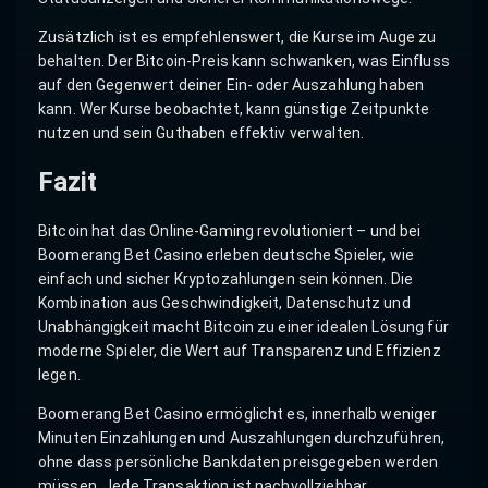
Zusätzlich ist es empfehlenswert, die Kurse im Auge zu
behalten. Der Bitcoin-Preis kann schwanken, was Einfluss
auf den Gegenwert deiner Ein- oder Auszahlung haben
kann. Wer Kurse beobachtet, kann günstige Zeitpunkte
nutzen und sein Guthaben effektiv verwalten.
Fazit
Bitcoin hat das Online-Gaming revolutioniert – und bei
Boomerang Bet Casino erleben deutsche Spieler, wie
einfach und sicher Kryptozahlungen sein können. Die
Kombination aus Geschwindigkeit, Datenschutz und
Unabhängigkeit macht Bitcoin zu einer idealen Lösung für
moderne Spieler, die Wert auf Transparenz und Effizienz
legen.
Boomerang Bet Casino ermöglicht es, innerhalb weniger
Minuten Einzahlungen und Auszahlungen durchzuführen,
ohne dass persönliche Bankdaten preisgegeben werden
müssen. Jede Transaktion ist nachvollziehbar,