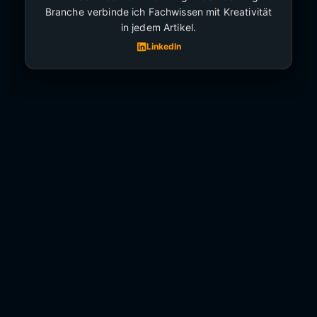
Branche verbinde ich Fachwissen mit Kreativität
in jedem Artikel.
LinkedIn