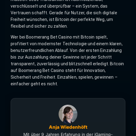
verschlüsselt und überprüfbar – ein System, das
Vertrauen schafft. Gerade für Nutzer, die sich digitale
Freiheit wünschen, ist Bitcoin der perfekte Weg, um
flexibel und sicher zu zahlen.
Wer bei Boomerang Bet Casino mit Bitcoin spielt,
profitiert von modernster Technologie und einem klaren,
benutzerfreundlichen Ablauf. Von der ersten Einzahlung
bis zur Auszahlung deiner Gewinne ist jeder Schritt
transparent, zuverlässig und blitzschnell erledigt. Bitcoin
auf Boomerang Bet Casino steht für Innovation,
Sicherheit und Freiheit. Einzahlen, spielen, gewinnen –
einfacher geht es nicht.
Anja Wiedenhöft
Mit über 9 Jahren Erfahrung in der iGaming-